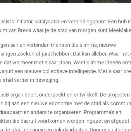
isB is initiator, katalysator en verbindingspunt. Een hub i
um van Breda waar je de stad van morgen kunt MeeMake
gen aan en verbinden mensen die slimme, nieuwe
singen zoeken of juist hebben. Dat kan allebei. Waar het
is dat we meer met elkaar doen. Want slimme ideeën ont
vanuit een nieuwe collectieve intelligentie. Met elkaar b
 stad verder in beweging.
isB organiseert, onderzoekt en ontwikkelt. De projecten
n bij aan een nieuwe economie met de stad als communi
duurzaam en anders te organiseren. Programma’s en
kten die daaruit voortkomen worden ingezet en afgezet
n de stad, provincie en ook daarbuiten. Door ons uitgebre