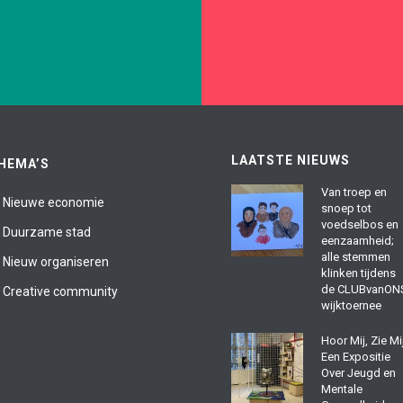
me stad is groen, schoon en
Nieuwe organisaties zijn m
 lucht. Ze is in balans en draait
verbonden en organisch. Iede
LAATSTE NIEUWS
HEMA’S
circulair.
steunt de spelregel
Van troep en
Nieuwe economie
snoep tot
voedselbos en
Duurzame stad
eenzaamheid;
alle stemmen
Nieuw organiseren
klinken tijdens
de CLUBvanON
Creative community
Bekijk thema
Bekijk thema
wijktoernee
Hoor Mij, Zie Mij
Een Expositie
Over Jeugd en
Mentale