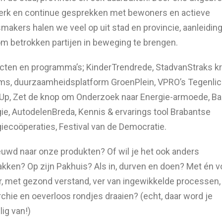
rk en continue gesprekken met bewoners en actieve
makers halen we veel op uit stad en provincie, aanleiding
m betrokken partijen in beweging te brengen.
cten en programma’s; KinderTrendrede, StadvanStraks kr
lms, duurzaamheidsplatform GroenPlein, VPRO’s Tegenlic
p, Zet de knop om Onderzoek naar Energie-armoede, B
ie, AutodelenBreda, Kennis & ervarings tool Brabantse
iecoöperaties, Festival van de Democratie.
uwd naar onze produkten? Of wil je het ook anders
kken? Op zijn Pakhuis? Als in, durven en doen? Met én v
r, met gezond verstand, ver van ingewikkelde processen,
rchie en oeverloos rondjes draaien? (echt, daar word je
lig van!)