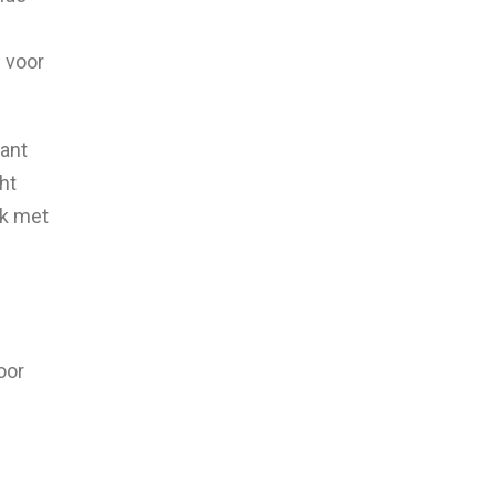
 voor
ant
ht
ak met
oor