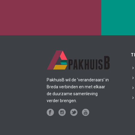
In de nieuwe economie zit de winst in
Een duurza
sociale, menselijke, natuurlijke en
heeft frisse
T
intellectuele waarden. En uiteraard, ook in
geld.
PakhuisB wil de ‘veranderaars’ in
Breda verbinden en met elkaar
de duurzame samenleving
Bekijk thema
verder brengen.