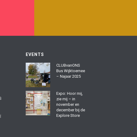
enselijk,
In de stad van morgen wonen mensen die
reen snapt en
lekker in hun vel zitten. Iedereen hoort erbij.
EVENTS
s.
CLUBvanONS
Bus Wijktoernee
– Najaar 2025
Expo: Hoor mij,
S
zie mij – in
Bekijk thema
november en
december bij de
Explore Store
: