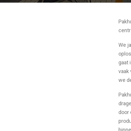
Pakhu
centr
We ja
oplos
gaat 
vaak 
we de
Pakhu
drage
door 
produ
binne