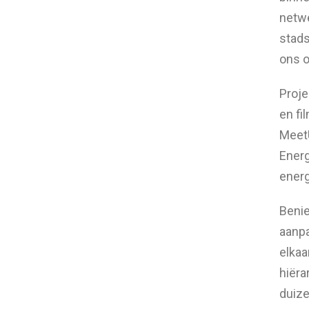
netwe
stads
ons o
Proje
en fi
MeetU
Energ
energ
Benie
aanpa
elkaa
hiëra
duize