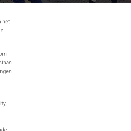
n het
n.
 om
staan
rengen
ty,
ide