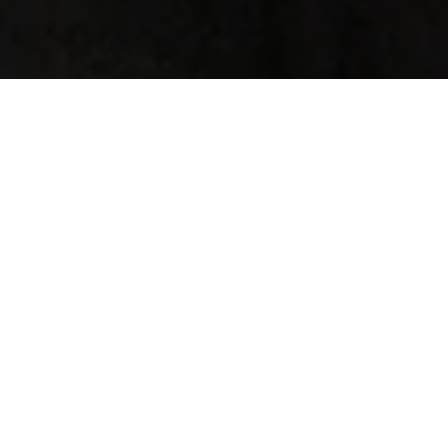
Breda – 8 september
Erik Friedeberg
was niet zo geliefd. Onder accountants dan.
Die vonden hem maar eng. Eric is ook accountant, daar niet
van, maar hij kijkt verder dan de cijfers. Naar de droom van
de ondernemer en de social values van bedrijven om maar
eens wat te noemen. Je bent ook geen klant bij Manifesto,
maar lid van de vereniging. Zo kunnen alle leden zich
makkelijk met elkaar verbinden. Inmiddels heeft Erik na
Amsterdam zijn 2e vestiging geopend in Breda en begint de
gevestigde orde nieuwsgierig te worden. Volg de
kantelpraktijkdag vandaag hier op facebook, initiatief